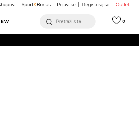
Shopovi
Sport
&
Bonus
Prijavi se
Registriraj se
Outlet
REW
Pretraži site
0
VIŠE
LEDAJ VIŠE
erica NEW
60565357
ES BLK
Obavijesti me o sniženju
VIŠE