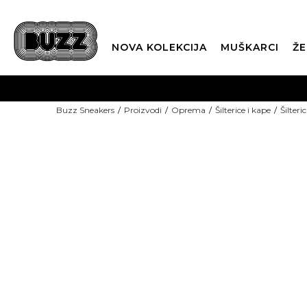
NOVA KOLEKCIJA
MUŠKARCI
ŽE
BES
Buzz Sneakers
Proizvodi
Oprema
Šilterice i kape
Šilteri
BOX NOW
CLI