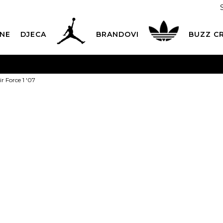
NE
DJECA
BRANDOVI
BUZZ C
PLATNA ISPORUKA
za narudžbe iznad 100,00
€
POGLEDAJ 
ir Force 1 '07
Dostava 1,50 €
|
Više od 800 paketomata u Hrvatskoj
POG
ROK ISPORUKE
3 do 5 radnih dana
POGLEDAJ VIŠE
NIKE Tenisice 
POVRAT ROBE
u roku od 14 dana
POGLEDAJ VIŠE
NAZOVITE NAS: 01 8000 294
pon-pet 9:00-16:00 sati
PLAĆANJE NA RATE
do 12 rata bez kamata
POGLEDAJ VIŠE
7
CK& COLLECT
besplatno preuzimanje u trgovini
POGLEDAJ 
119,99
€
KORISNIČKA SLUŽBA
kontaktirajte nas brzo i jednostavno