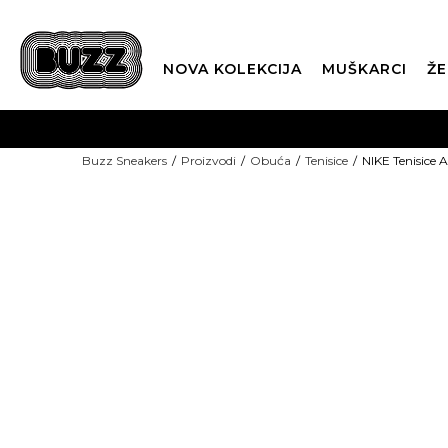
NOVA KOLEKCIJA
MUŠKARCI
ŽE
BES
Buzz Sneakers
Proizvodi
Obuća
Tenisice
NIKE Tenisice A
BOX NOW
TOP PICKS
CLI