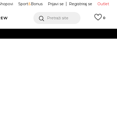
Shopovi
Sport
&
Bonus
Prijavi se
Registriraj se
Outlet
REW
Pretraži site
0
VIŠE
LEDAJ VIŠE
Air Force 1 '07
DD8959-100
VIŠE
Obavijesti me o sniženju
OVDJE