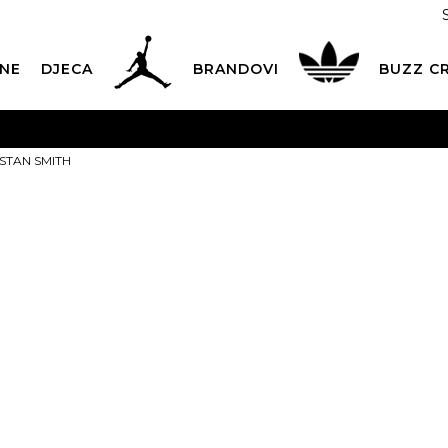
NE
DJECA
BRANDOVI
BUZZ C
PLATNA ISPORUKA
za narudžbe iznad 100,00
€
POGLEDAJ 
e STAN SMITH
Dostava 1,50 €
|
Više od 800 paketomata u Hrvatskoj
POG
ROK ISPORUKE
3 do 5 radnih dana
POGLEDAJ VIŠE
adidas Tenis
POVRAT ROBE
u roku od 14 dana
POGLEDAJ VIŠE
GREEN
NAZOVITE NAS: 01 8000 294
pon-pet 9:00-16:00 sati
Izaberi veličinu:
PLAĆANJE NA RATE
do 12 rata bez kamata
POGLEDAJ VIŠE
35.5
36
36 
CK& COLLECT
besplatno preuzimanje u trgovini
POGLEDAJ 
40
40 2/3
41 
KORISNIČKA SLUŽBA
kontaktirajte nas brzo i jednostavno
44 2/3
45 1/3
4