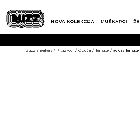
NOVA KOLEKCIJA
MUŠKARCI
ŽE
BES
Buzz Sneakers
Proizvodi
Obuća
Tenisice
adidas Tenisic
BOX NOW
CLI