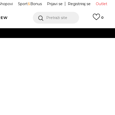
Shopovi
Sport
&
Bonus
Prijavi se
Registriraj se
Outlet
REW
Pretraži site
0
VIŠE
LEDAJ VIŠE
ice STAN SMITH
FX5508
Odredi veličinu
2/3
37 1/3
38
38 2/3
39 1/3
VIŠE
1/3
42
42 2/3
43 1/3
44
6
46 2/3
47 1/3
48
48 2/3