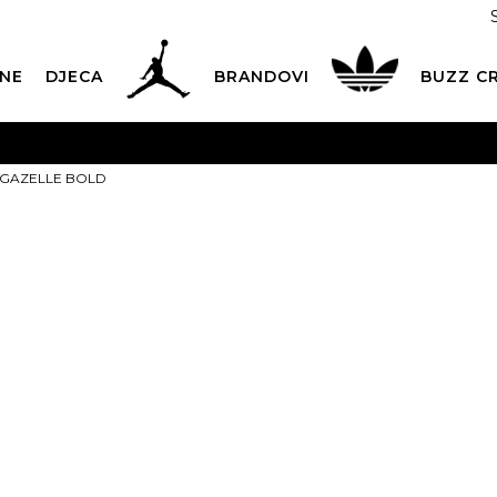
NE
DJECA
BRANDOVI
BUZZ C
PLATNA ISPORUKA
za narudžbe iznad 100,00
€
POGLEDAJ 
ce GAZELLE BOLD
Dostava 1,50 €
|
Više od 800 paketomata u Hrvatskoj
POG
ROK ISPORUKE
3 do 5 radnih dana
POGLEDAJ VIŠE
adidas Tenis
POVRAT ROBE
u roku od 14 dana
POGLEDAJ VIŠE
BOLD
NAZOVITE NAS: 01 8000 294
pon-pet 9:00-16:00 sati
3
PLAĆANJE NA RATE
do 12 rata bez kamata
POGLEDAJ VIŠE
Izaberi veličinu:
CK& COLLECT
besplatno preuzimanje u trgovini
POGLEDAJ 
35.5
36
36 
KORISNIČKA SLUŽBA
kontaktirajte nas brzo i jednostavno
40
40 2/3
41 