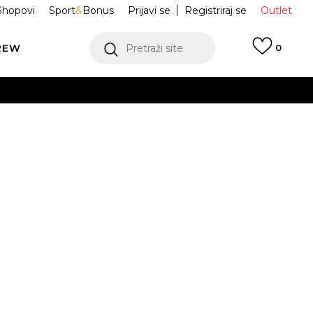
Shopovi
Sport
&
Bonus
Prijavi se
Registriraj se
Outlet
REW
Pretraži site
0
VIŠE
LEDAJ VIŠE
ice GAZELLE
HQ6912
Odredi veličinu
VIŠE
2/3
37 1/3
38
38 2/3
39 1/3
1/3
42
42 2/3
43 1/3
44