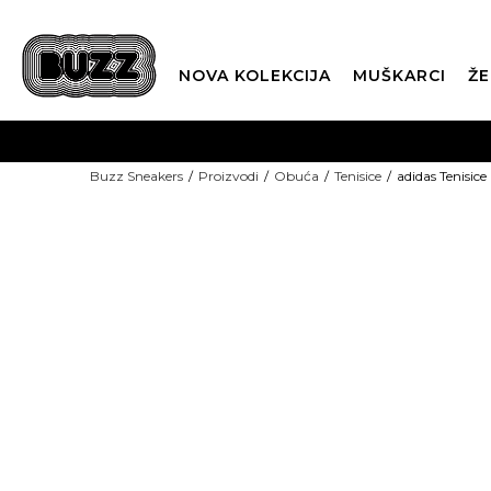
NOVA KOLEKCIJA
MUŠKARCI
ŽE
BES
Buzz Sneakers
Proizvodi
Obuća
Tenisice
adidas Tenisi
BOX NOW
CLI