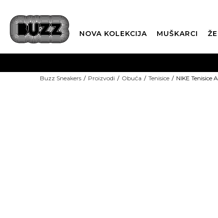
NOVA KOLEKCIJA
MUŠKARCI
ŽE
BES
Buzz Sneakers
Proizvodi
Obuća
Tenisice
NIKE Tenisice A
BOX NOW
TOP PICKS
CLI