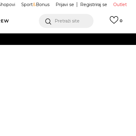
Shopovi
Sport
&
Bonus
Prijavi se
Registriraj se
Outlet
REW
Pretraži site
0
VIŠE
LEDAJ VIŠE
Air Force 1
DC3584-001
0
Obavijesti me o sniženju
VIŠE