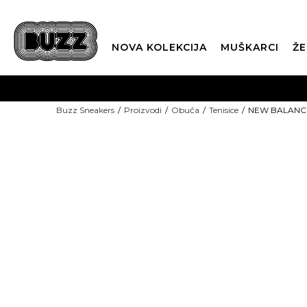
NOVA KOLEKCIJA
MUŠKARCI
ŽE
BES
Buzz Sneakers
Proizvodi
Obuća
Tenisice
NEW BALANCE 
BOX NOW
TOP PICKS
CLI