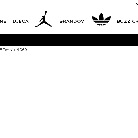
NE
DJECA
BRANDOVI
BUZZ C
PLATNA ISPORUKA
za narudžbe iznad 100,00
€
POGLEDAJ 
Tenisice 9060
Dostava 1,50 €
|
Više od 800 paketomata u Hrvatskoj
POG
ROK ISPORUKE
3 do 5 radnih dana
POGLEDAJ VIŠE
NEW BALANCE
POVRAT ROBE
u roku od 14 dana
POGLEDAJ VIŠE
9060
NAZOVITE NAS: 01 8000 294
pon-pet 9:00-16:00 sati
5
PLAĆANJE NA RATE
do 12 rata bez kamata
POGLEDAJ VIŠE
Izaberi veličinu:
CK& COLLECT
besplatno preuzimanje u trgovini
POGLEDAJ 
36
37
37
KORISNIČKA SLUŽBA
kontaktirajte nas brzo i jednostavno
40.5
41.5
4