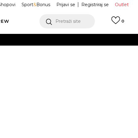
Shopovi
Sport
&
Bonus
Prijavi se
Registriraj se
Outlet
REW
Pretraži site
0
VIŠE
LEDAJ VIŠE
 Tenisice
U9060NTA
VIŠE
.5
38
38.5
39.5
40
2
42.5
43
44
44.5