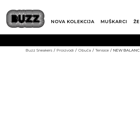
NOVA KOLEKCIJA
MUŠKARCI
ŽE
BES
Buzz Sneakers
Proizvodi
Obuća
Tenisice
NEW BALANCE 
BOX NOW
CLI