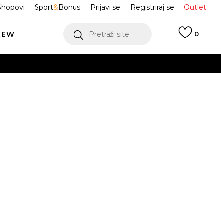
Shopovi
Sport
&
Bonus
Prijavi se
Registriraj se
Outlet
REW
Pretraži site
0
VIŠE
LEDAJ VIŠE
 Tenisice K
GR530SO
VIŠE
7
37.5
38
38.5
39