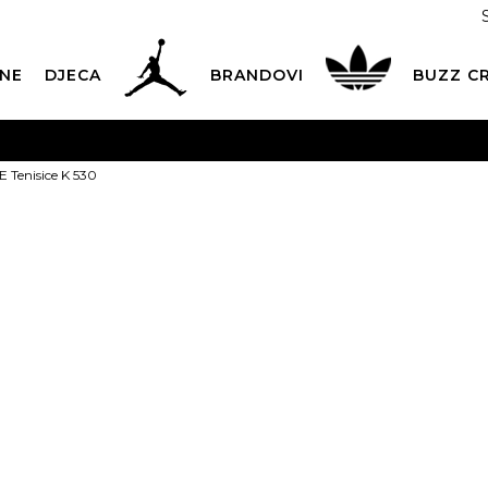
NE
DJECA
BRANDOVI
BUZZ C
PLATNA ISPORUKA
za narudžbe iznad 100,00
€
POGLEDAJ 
Tenisice K 530
Dostava 1,50 €
|
Više od 800 paketomata u Hrvatskoj
POG
ROK ISPORUKE
3 do 5 radnih dana
POGLEDAJ VIŠE
NEW BALANCE
POVRAT ROBE
u roku od 14 dana
POGLEDAJ VIŠE
530
NAZOVITE NAS: 01 8000 294
pon-pet 9:00-16:00 sati
1
PLAĆANJE NA RATE
do 12 rata bez kamata
POGLEDAJ VIŠE
Izaberi veličinu:
CK& COLLECT
besplatno preuzimanje u trgovini
POGLEDAJ 
35.5
36
3
KORISNIČKA SLUŽBA
kontaktirajte nas brzo i jednostavno
40