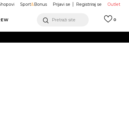
Shopovi
Sport
&
Bonus
Prijavi se
Registriraj se
Outlet
REW
Pretraži site
0
VIŠE
LEDAJ VIŠE
ce Handball
JR3846
Obavijesti me o sniženju
VIŠE