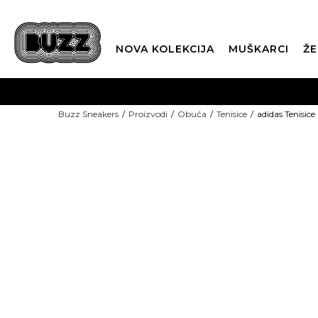
NOVA KOLEKCIJA
MUŠKARCI
ŽE
BES
Buzz Sneakers
Proizvodi
Obuća
Tenisice
adidas Tenisice
BOX NOW
TOP PICKS
CLI