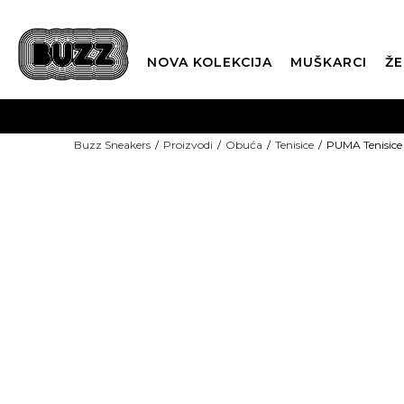
NOVA KOLEKCIJA
MUŠKARCI
ŽE
BES
Buzz Sneakers
Proizvodi
Obuća
Tenisice
PUMA Tenisic
BOX NOW
CLI