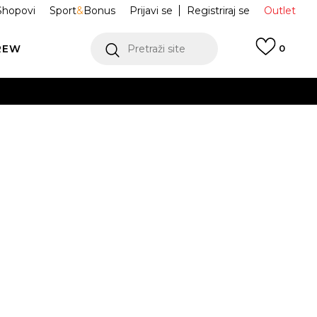
Shopovi
Sport
&
Bonus
Prijavi se
Registriraj se
Outlet
REW
Pretraži site
0
VIŠE
LEDAJ VIŠE
e MB.04 Dark
312174-01
Obavijesti me o sniženju
VIŠE
Odredi veličinu