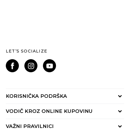
LET’S SOCIALIZE
KORISNIČKA PODRŠKA
Provjerite status narudžbe
VODIČ KROZ ONLINE KUPOVINU
Kontaktiraj nas putem:
Online obrasca
Kako se registrirati
VAŽNI PRAVILNICI