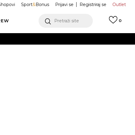
Shopovi
Sport
&
Bonus
Prijavi se
Registriraj se
Outlet
REW
Pretraži site
0
VIŠE
LEDAJ VIŠE
 Tenisice 1000
M1000L
Obavijesti me o sniženju
VIŠE