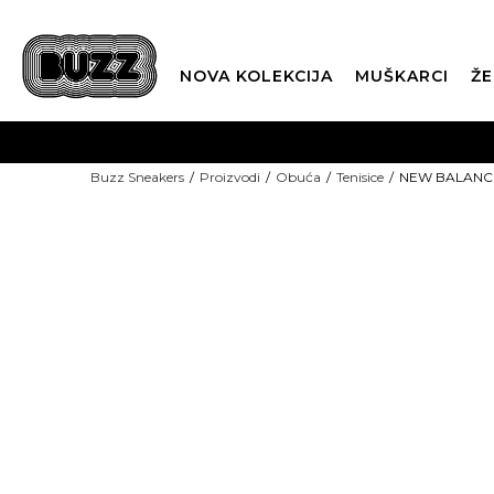
NOVA KOLEKCIJA
MUŠKARCI
ŽE
BES
Buzz Sneakers
Proizvodi
Obuća
Tenisice
NEW BALANCE 
BOX NOW
CLI