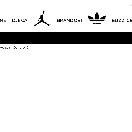
NE
DJECA
BRANDOVI
BUZZ C
PLATNA ISPORUKA
za narudžbe iznad 100,00
€
POGLEDAJ 
 Adistar Control 5
Dostava 1,50 €
|
Više od 800 paketomata u Hrvatskoj
POG
ROK ISPORUKE
3 do 5 radnih dana
POGLEDAJ VIŠE
adidas Tenisic
POVRAT ROBE
u roku od 14 dana
POGLEDAJ VIŠE
Control 5
NAZOVITE NAS: 01 8000 294
pon-pet 9:00-16:00 sati
1
PLAĆANJE NA RATE
do 12 rata bez kamata
POGLEDAJ VIŠE
109,99
€
CK& COLLECT
besplatno preuzimanje u trgovini
POGLEDAJ 
KORISNIČKA SLUŽBA
kontaktirajte nas brzo i jednostavno