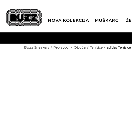
NOVA KOLEKCIJA
MUŠKARCI
ŽE
BES
Buzz Sneakers
Proizvodi
Obuća
Tenisice
adidas Tenisice
BOX NOW
CLI