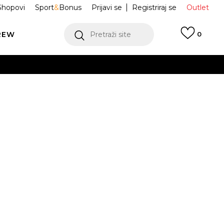
Shopovi
Sport
&
Bonus
Prijavi se
Registriraj se
Outlet
REW
Pretraži site
0
VIŠE
LEDAJ VIŠE
e Adistar
KI6120
Obavijesti me o sniženju
VIŠE