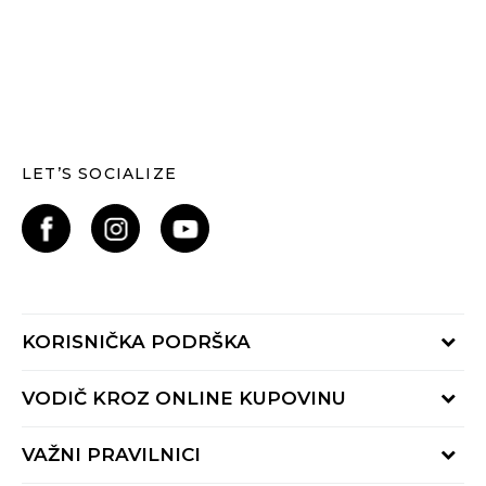
LET’S SOCIALIZE
KORISNIČKA PODRŠKA
Provjerite status narudžbe
VODIČ KROZ ONLINE KUPOVINU
Kontaktiraj nas putem:
Online obrasca
Kako se registrirati
VAŽNI PRAVILNICI
Nazovi nas:
Kako do R1 računa