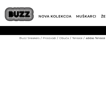
NOVA KOLEKCIJA
MUŠKARCI
ŽE
BES
Buzz Sneakers
Proizvodi
Obuća
Tenisice
adidas Tenisic
BOX NOW
CLI