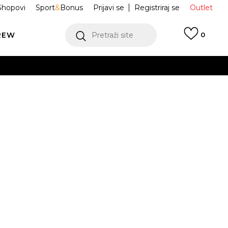
Shopovi
Sport
&
Bonus
Prijavi se
Registriraj se
Outlet
REW
Pretraži site
0
VIŠE
LEDAJ VIŠE
ce RUN 70s 2.0
JQ9589
Obavijesti me o sniženju
VIŠE
Odredi veličinu
1/3
38
38 2/3
39 1/3
40