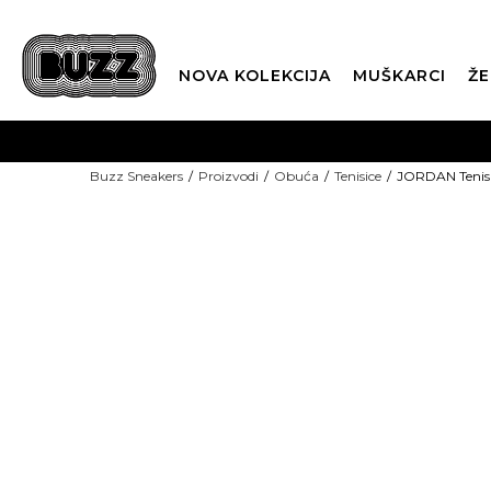
NOVA KOLEKCIJA
MUŠKARCI
ŽE
BES
Buzz Sneakers
Proizvodi
Obuća
Tenisice
JORDAN Tenisi
BOX NOW
NEW
CLI