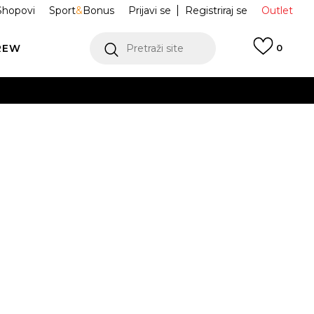
Shopovi
Sport
&
Bonus
Prijavi se
Registriraj se
Outlet
REW
Pretraži site
0
VIŠE
LEDAJ VIŠE
ice Jordan 1
DR9748-500
Obavijesti me o sniženju
VIŠE
1
32
33
30
31.5