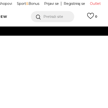
Shopovi
Sport
&
Bonus
Prijavi se
Registriraj se
Outlet
REW
Pretraži site
0
VIŠE
LEDAJ VIŠE
 Duffel
MM9187-023
Obavijesti me o sniženju
VIŠE
OVDJE