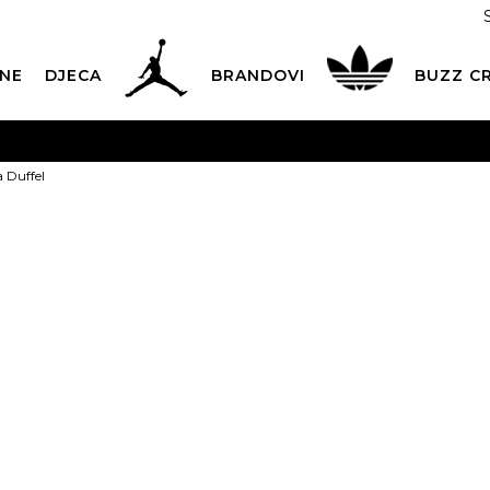
NE
DJECA
BRANDOVI
BUZZ C
PLATNA ISPORUKA
za narudžbe iznad 100,00
€
POGLEDAJ 
 Duffel
Dostava 1,50 €
|
Više od 800 paketomata u Hrvatskoj
POG
ROK ISPORUKE
3 do 5 radnih dana
POGLEDAJ VIŠE
JORDAN Torba
POVRAT ROBE
u roku od 14 dana
POGLEDAJ VIŠE
NAZOVITE NAS: 01 8000 294
pon-pet 9:00-16:00 sati
PLAĆANJE NA RATE
do 12 rata bez kamata
POGLEDAJ VIŠE
105,99
€
CK& COLLECT
besplatno preuzimanje u trgovini
POGLEDAJ 
KORISNIČKA SLUŽBA
kontaktirajte nas brzo i jednostavno