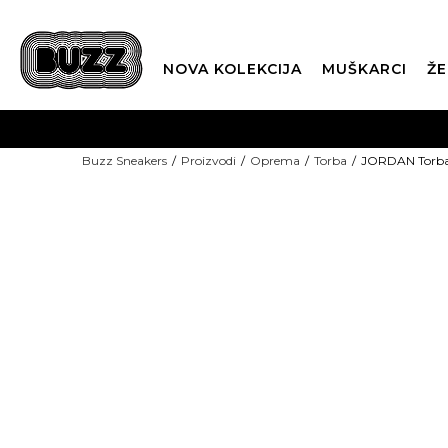
NOVA KOLEKCIJA
MUŠKARCI
ŽE
BES
Buzz Sneakers
Proizvodi
Oprema
Torba
JORDAN Torba
BOX NOW
15% U KOŠARICI
CLI