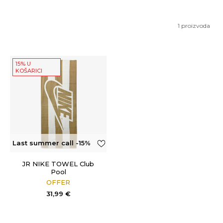
1
proizvoda
15% U
KOŠARICI
Last summer call -15%
OFF
JR NIKE TOWEL Club
Pool
OFFER
31,99
€