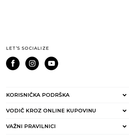
LET’S SOCIALIZE
KORISNIČKA PODRŠKA
Provjerite status narudžbe
VODIČ KROZ ONLINE KUPOVINU
Kontaktiraj nas putem:
Online obrasca
Kako se registrirati
VAŽNI PRAVILNICI
Nazovi nas:
Kako do R1 računa