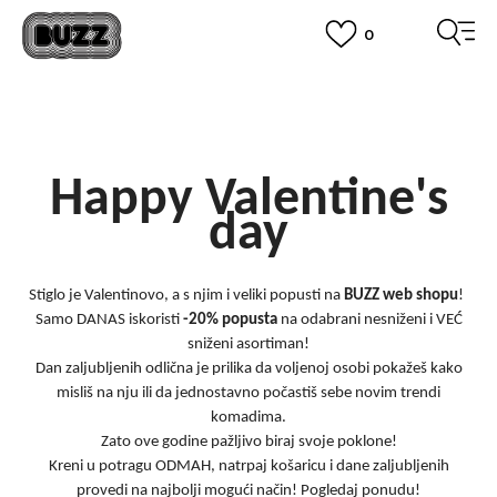
0
BESPLATNA ISPORUKA
za narudžbe iznad 100,00
€
POGLEDAJ VIŠE
BOX NOW
Dostava 1,50 €
|
Više od 800 paketomata u Hrvatskoj
POGLEDAJ VIŠE
ROK ISPORUKE
3 do 5 radnih dana
Happy Valentine's
POGLEDAJ VIŠE
POVRAT ROBE
day
u roku od 14 dana
POGLEDAJ VIŠE
NAZOVITE NAS: 01 8000 294
pon-pet 9:00-16:00 sati
Stiglo je Valentinovo, a s njim i veliki popusti na
BUZZ web shopu
!
PLAĆANJE NA RATE
do 12 rata bez kamata
Samo DANAS iskoristi
-20% popusta
na odabrani nesniženi i VEĆ
POGLEDAJ VIŠE
CLICK& COLLECT
sniženi asortiman!
besplatno preuzimanje u trgovini
Dan zaljubljenih odlična je prilika da voljenoj osobi pokažeš kako
POGLEDAJ VIŠE
misliš na nju ili da jednostavno počastiš sebe novim trendi
KORISNIČKA SLUŽBA
kontaktirajte nas brzo i jednostavno
komadima.
KAKO DO R1 RAČUNA
Zato ove godine pažljivo biraj svoje poklone!
Kreni u potragu ODMAH, natrpaj košaricu i dane zaljubljenih
POGLEDAJ VIŠE
provedi na najbolji mogući način! Pogledaj ponudu!