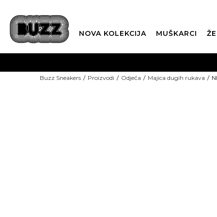
NOVA KOLEKCIJA
MUŠKARCI
ŽE
BES
Buzz Sneakers
Proizvodi
Odjeća
Majica dugih rukava
N
BOX NOW
NEW
CLI