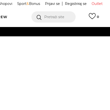
Shopovi
Sport
&
Bonus
Prijavi se
Registriraj se
Outlet
REW
Pretraži site
0
VIŠE
LEDAJ VIŠE
dugih rukava W
IR4201-010
FZ MIDLAYER
Obavijesti me o sniženju
VIŠE