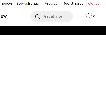
Shopovi
Sport
&
Bonus
Prijavi se
Registriraj se
Outlet
REW
Pretraži site
0
VIŠE
LEDAJ VIŠE
a kratkih
ELA253F811-56
Obavijesti me o sniženju
VIŠE