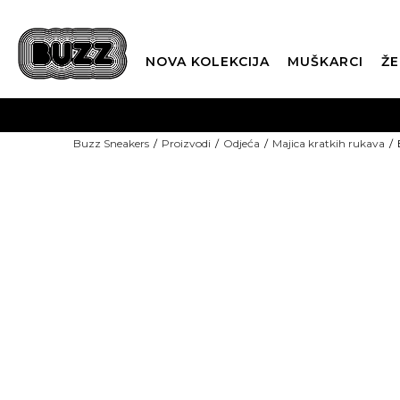
NOVA KOLEKCIJA
MUŠKARCI
ŽE
BES
Buzz Sneakers
Proizvodi
Odjeća
Majica kratkih rukava
BOX NOW
CLI