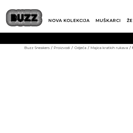
NOVA KOLEKCIJA
MUŠKARCI
ŽE
BES
Buzz Sneakers
Proizvodi
Odjeća
Majica kratkih rukava
BOX NOW
CLI