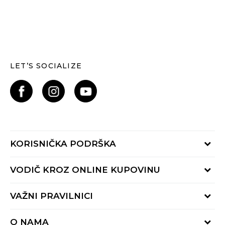
LET’S SOCIALIZE
KORISNIČKA PODRŠKA
Provjerite status narudžbe
VODIČ KROZ ONLINE KUPOVINU
Kontaktiraj nas putem:
Online obrasca
Kako se registrirati
VAŽNI PRAVILNICI
Nazovi nas:
Kako do R1 računa
pon-pet 9:00 - 16:00h
Uvjeti prodaje
Kako napraviti kupnju
O NAMA