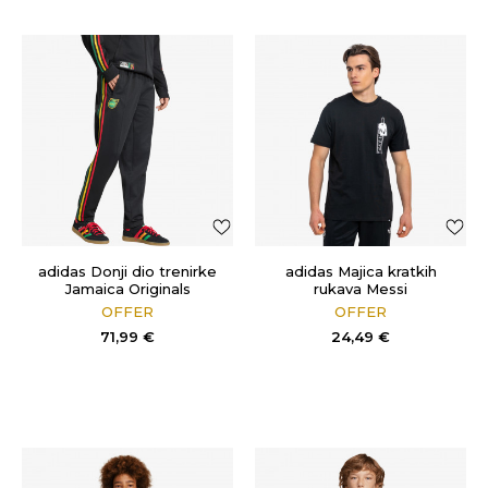
adidas Donji dio trenirke
adidas Majica kratkih
Jamaica Originals
rukava Messi
OFFER
OFFER
71,99
€
24,49
€