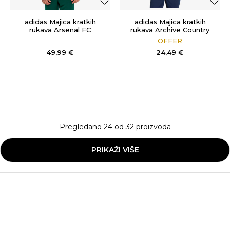
adidas Majica kratkih
adidas Majica kratkih
rukava Arsenal FC
rukava Archive Country
Originals
Flag
OFFER
49,99
€
24,49
€
Pregledano
24
od
32
proizvoda
PRIKAŽI VIŠE