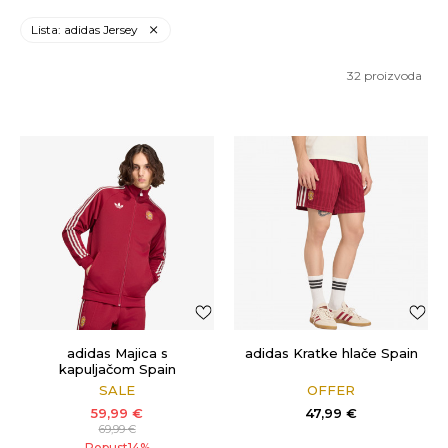
Lista: adidas Jersey
32
proizvoda
adidas Majica s
adidas Kratke hlače Spain
kapuljačom Spain
SALE
OFFER
59,99
€
47,99
€
69,99
€
Popust
14
%