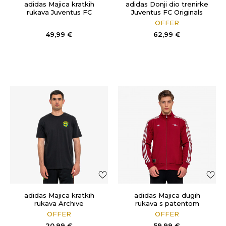
adidas Majica kratkih
adidas Donji dio trenirke
rukava Juventus FC
Juventus FC Originals
Originals
OFFER
49,99
€
62,99
€
adidas Majica kratkih
adidas Majica dugih
rukava Archive
rukava s patentom
Arsenal
OFFER
OFFER
20,99
€
59,99
€