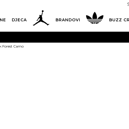
NE
DJECA
BRANDOVI
BUZZ C
PLATNA ISPORUKA
za narudžbe iznad 100,00
€
POGLEDAJ 
k Forest Camo
Dostava 1,50 €
|
Više od 800 paketomata u Hrvatskoj
POG
ROK ISPORUKE
3 do 5 radnih dana
POGLEDAJ VIŠE
adidas Ruksa
POVRAT ROBE
u roku od 14 dana
POGLEDAJ VIŠE
OFFER
NAZOVITE NAS: 01 8000 294
pon-pet 9:00-16:00 sati
26,59
€
PLAĆANJE NA RATE
do 12 rata bez kamata
POGLEDAJ VIŠE
CK& COLLECT
besplatno preuzimanje u trgovini
POGLEDAJ 
Izaberi veličinu:
KORISNIČKA SLUŽBA
kontaktirajte nas brzo i jednostavno
Univ.