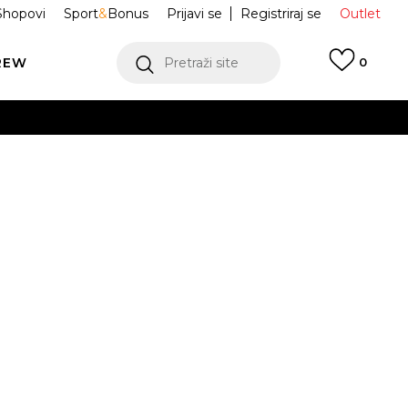
Shopovi
Sport
&
Bonus
Prijavi se
Registriraj se
Outlet
REW
Pretraži site
0
VIŠE
LEDAJ VIŠE
k Forest Camo
JX3221
Obavijesti me o sniženju
VIŠE