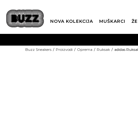
NOVA KOLEKCIJA
MUŠKARCI
ŽE
BES
Buzz Sneakers
Proizvodi
Oprema
Ruksak
adidas Ruksa
BOX NOW
CLI