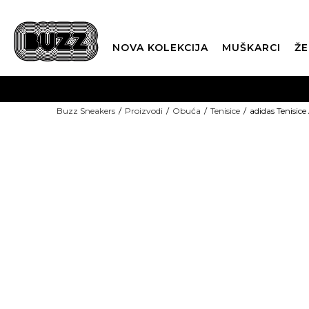
NOVA KOLEKCIJA
MUŠKARCI
ŽE
BES
Buzz Sneakers
Proizvodi
Obuća
Tenisice
adidas Tenisice
BOX NOW
CLI