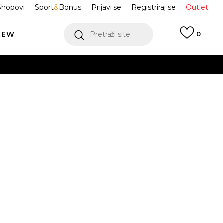
Shopovi
Sport
&
Bonus
Prijavi se
Registriraj se
Outlet
REW
Pretraži site
0
VIŠE
LEDAJ VIŠE
ce Adizero Evo
JS4454
Odredi veličinu
1/3
38
38 2/3
39 1/3
40
VIŠE
2
42 2/3
43 1/3
44
44 2/3