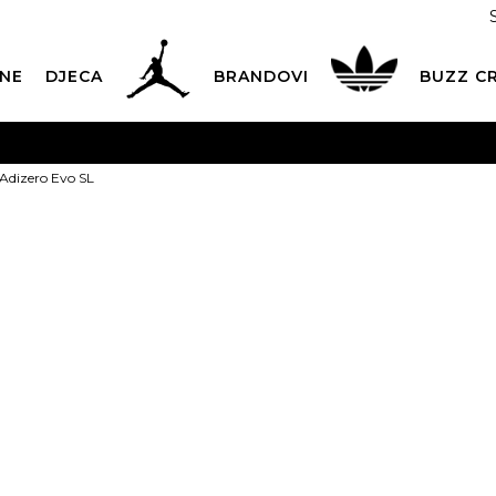
NE
DJECA
BRANDOVI
BUZZ C
PLATNA ISPORUKA
za narudžbe iznad 100,00
€
POGLEDAJ 
 Adizero Evo SL
Dostava 1,50 €
|
Više od 800 paketomata u Hrvatskoj
POG
ROK ISPORUKE
3 do 5 radnih dana
POGLEDAJ VIŠE
adidas Tenisi
POVRAT ROBE
u roku od 14 dana
POGLEDAJ VIŠE
SL
NAZOVITE NAS: 01 8000 294
pon-pet 9:00-16:00 sati
Izaberi veličinu:
PLAĆANJE NA RATE
do 12 rata bez kamata
POGLEDAJ VIŠE
36
36 2/3
37 
CK& COLLECT
besplatno preuzimanje u trgovini
POGLEDAJ 
40 2/3
41 1/3
4
KORISNIČKA SLUŽBA
kontaktirajte nas brzo i jednostavno
45 1/3