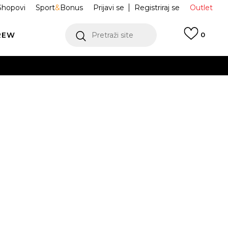
Shopovi
Sport
&
Bonus
Prijavi se
Registriraj se
Outlet
REW
Pretraži site
0
VIŠE
LEDAJ VIŠE
e NIKE AIR MAX
DM9537-105
Odredi veličinu
1
42
42.5
43
44
VIŠE
.5
46
47
47.5
49.5