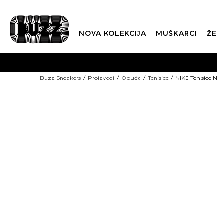
NOVA KOLEKCIJA
MUŠKARCI
ŽE
BES
Buzz Sneakers
Proizvodi
Obuća
Tenisice
NIKE Tenisice
BOX NOW
CLI