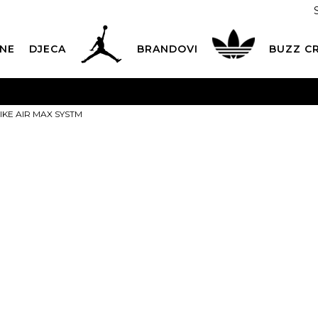
NE
DJECA
BRANDOVI
BUZZ C
PLATNA ISPORUKA
za narudžbe iznad 100,00
€
POGLEDAJ 
 NIKE AIR MAX SYSTM
Dostava 1,50 €
|
Više od 800 paketomata u Hrvatskoj
POG
ROK ISPORUKE
3 do 5 radnih dana
POGLEDAJ VIŠE
NIKE Tenisic
POVRAT ROBE
u roku od 14 dana
POGLEDAJ VIŠE
SYSTM
NAZOVITE NAS: 01 8000 294
pon-pet 9:00-16:00 sati
Izaberi veličinu:
PLAĆANJE NA RATE
do 12 rata bez kamata
POGLEDAJ VIŠE
40
40.5
4
CK& COLLECT
besplatno preuzimanje u trgovini
POGLEDAJ 
44.5
45
45
KORISNIČKA SLUŽBA
kontaktirajte nas brzo i jednostavno