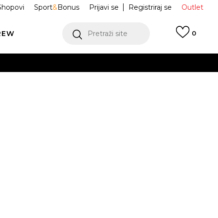
Shopovi
Sport
&
Bonus
Prijavi se
Registriraj se
Outlet
REW
Pretraži site
0
VIŠE
LEDAJ VIŠE
Originals
KE0684
Obavijesti me o sniženju
VIŠE
OVDJE