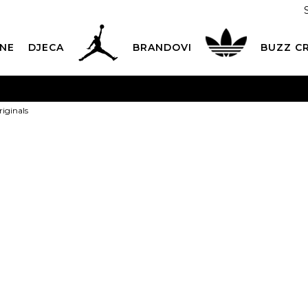
NE
DJECA
BRANDOVI
BUZZ C
PLATNA ISPORUKA
za narudžbe iznad 100,00
€
POGLEDAJ 
riginals
Dostava 1,50 €
|
Više od 800 paketomata u Hrvatskoj
POG
ROK ISPORUKE
3 do 5 radnih dana
POGLEDAJ VIŠE
adidas Torba 
POVRAT ROBE
u roku od 14 dana
POGLEDAJ VIŠE
NAZOVITE NAS: 01 8000 294
pon-pet 9:00-16:00 sati
PLAĆANJE NA RATE
do 12 rata bez kamata
POGLEDAJ VIŠE
OFFER
CK& COLLECT
besplatno preuzimanje u trgovini
35,99
€
POGLEDAJ 
KORISNIČKA SLUŽBA
kontaktirajte nas brzo i jednostavno