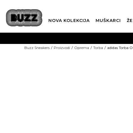
NOVA KOLEKCIJA
MUŠKARCI
ŽE
BES
Buzz Sneakers
Proizvodi
Oprema
Torba
adidas Torba O
BOX NOW
15% U KOŠARICI
CLI