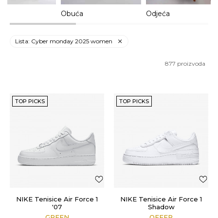
a
Obuća
Odjeća
Lista: Cyber monday 2025 women
877
proizvoda
TOP PICKS
TOP PICKS
NIKE Tenisice Air Force 1
NIKE Tenisice Air Force 1
'07
Shadow
GREEN
OFFER