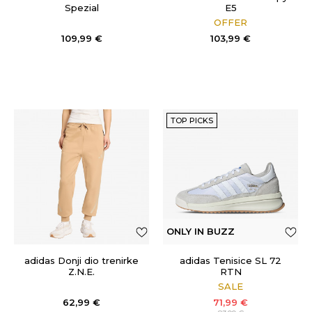
Spezial
E5
OFFER
109,99
€
103,99
€
TOP PICKS
ONLY IN BUZZ
adidas Donji dio trenirke
adidas Tenisice SL 72
Z.N.E.
RTN
SALE
62,99
€
71,99
€