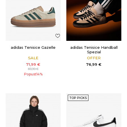
adidas Tenisice Gazelle
adidas Tenisice Handball
Spezial
SALE
OFFER
71,99
€
76,99
€
83,99
€
Popust
14
%
TOP PICKS