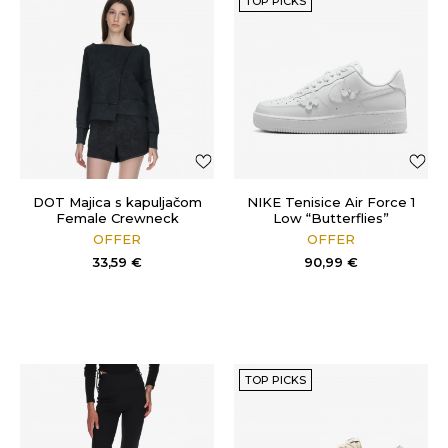
TOP PICKS
DOT Majica s kapuljačom
NIKE Tenisice Air Force 1
Female Crewneck
Low “Butterflies”
OFFER
OFFER
33,59
€
90,99
€
TOP PICKS