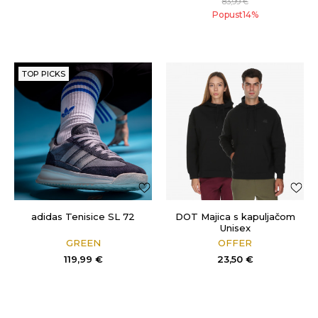
83,99
€
Popust
14
%
TOP PICKS
adidas Tenisice SL 72
DOT Majica s kapuljačom
Unisex
GREEN
OFFER
119,99
€
23,50
€