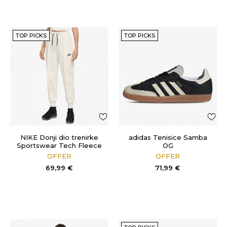
TOP PICKS
TOP PICKS
NIKE Donji dio trenirke
adidas Tenisice Samba
Sportswear Tech Fleece
OG
OFFER
OFFER
69,99
€
71,99
€