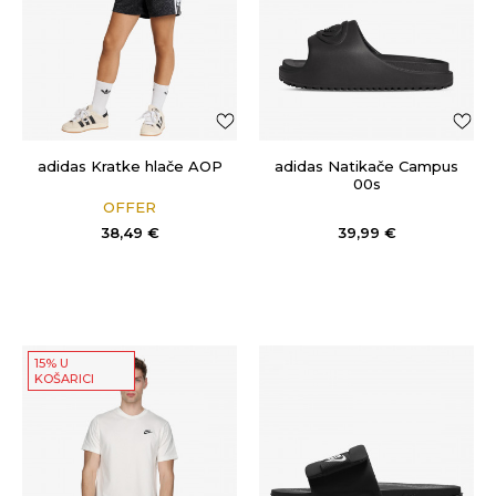
adidas Kratke hlače AOP
adidas Natikače Campus
00s
OFFER
38,49
€
39,99
€
15% U
KOŠARICI