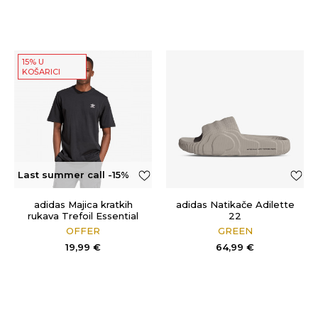
15% U
KOŠARICI
Last summer call -15%
OFF
adidas Majica kratkih
adidas Natikače Adilette
rukava Trefoil Essential
22
OFFER
GREEN
19,99
€
64,99
€