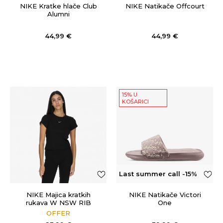
OFF
NIKE Kratke hlače Club
NIKE Natikače Offcourt
Alumni
44,99
€
44,99
€
15% U
KOŠARICI
Last summer call -15%
OFF
NIKE Majica kratkih
NIKE Natikače Victori
rukava W NSW RIB
One
TGHT SS TEE
OFFER