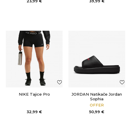
23,99
€
39,99
€
NIKE Tajice Pro
JORDAN Natikače Jordan
Sophia
OFFER
32,99
€
50,99
€