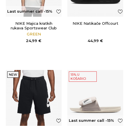
Last summer call -15%
OFF
NIKE Majica kratkih
NIKE Natikače Offcourt
rukava Sportswear Club
GREEN
24,99
€
44,99
€
NEW
15% U
KOŠARICI
Last summer call -15%