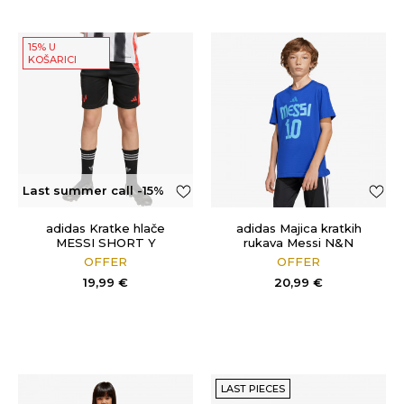
15% U
KOŠARICI
Last summer call -15%
OFF
adidas Kratke hlače
adidas Majica kratkih
MESSI SHORT Y
rukava Messi N&N
OFFER
OFFER
19,99
€
20,99
€
LAST PIECES