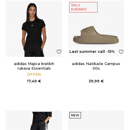
15% U
KOŠARICI
Last summer call -15%
OFF
adidas Majica kratkih
adidas Natikače Campus
rukava Essentials
00s
OFFER
17,49
€
39,99
€
NEW