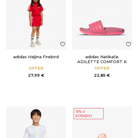
adidas Haljina Firebird
adidas Natikače
ADILETTE COMFORT K
OFFER
OFFER
27,99
€
22,85
€
15% U
KOŠARICI